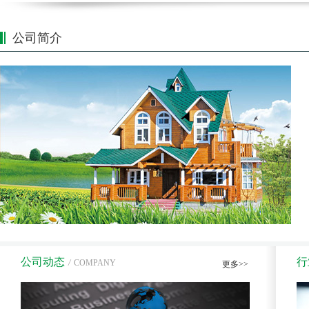
公司简介
公司动态
行
/
COMPANY
更多>>