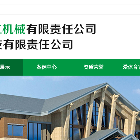
展示
案例中心
资质荣誉
爱体育