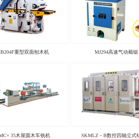
MB204F重型双面刨木机
MJ294高速气动截锯
MC× 35木屋圆木车铣机
SKMLZ－B数控四轴立式