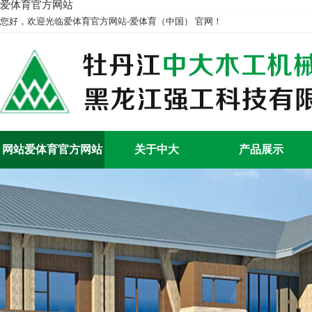
爱体育官方网站
您好，欢迎光临爱体育官方网站-爱体育（中国） 官网！
网站爱体育官方网站
关于中大
产品展示