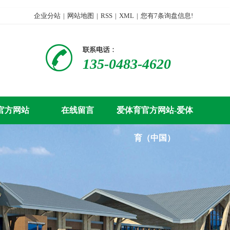
企业分站
|
网站地图
|
RSS
|
XML
|
您有
7
条询盘信息!
135-0483-4620
官方网站
在线留言
爱体育官方网站-爱体
育（中国）