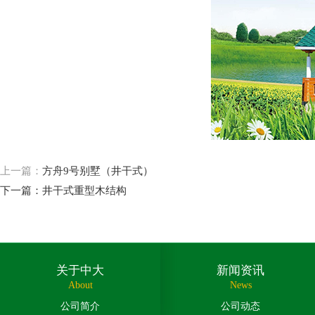
上一篇：
方舟9号别墅（井干式）
下一篇：
井干式重型木结构
关于中大
新闻资讯
About
News
公司简介
公司动态