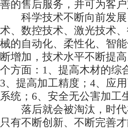
善的售后服务，并可为客户
科学技术不断向前发展，
术、数控技术、激光技术、
械的自动化、柔性化、智能
断增加，技术水平不断提高
个方面：1、提高木材的综
3、提高加工精度；4、应
系统；6、安全无公害加工
落后就会被淘汰，时代在
只有不断创新、不断完善才