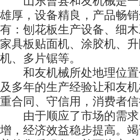
山东曹县和友机械是一家
雄厚，设备精良，产品畅销
有：刨花板生产设备、细木
家具板贴面机、涂胶机、升
机、多片锯等。
和友机械所处地理位置优
及多年的生产经验让和友机
重合同、守信用，消费者信
由于顺应了市场的需求，
增，经济效益稳步提高。竭