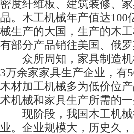
密度纤维板、建筑装修、家具
品。木工机械年产值达10
械生产的大国，生产的木工
有部分产品销往美国、俄罗
众所周知，家具制造机械
3万余家家具生产企业，有
木材加工机械多为低价位产
术机械和家具生产所需的一
现阶段，我国木工机械行
业。企业规模大，历史久，