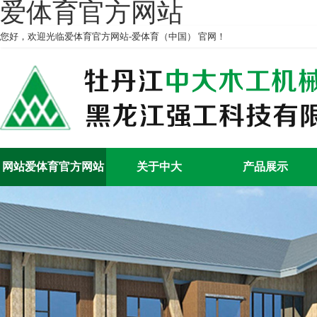
爱体育官方网站
您好，欢迎光临爱体育官方网站-爱体育（中国） 官网！
网站爱体育官方网站
关于中大
产品展示