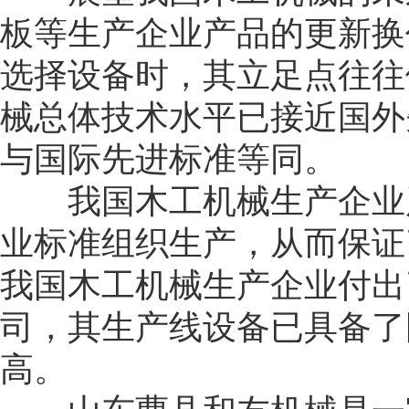
板等生产企业产品的更新换
选择设备时，其立足点往往
械总体技术水平已接近国外
与国际先进标准等同。
我国木工机械生产企业严
业标准组织生产，从而保证
我国木工机械生产企业付出
司，其生产线设备已具备了
高。