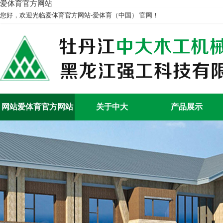
爱体育官方网站
您好，欢迎光临爱体育官方网站-爱体育（中国） 官网！
网站爱体育官方网站
关于中大
产品展示