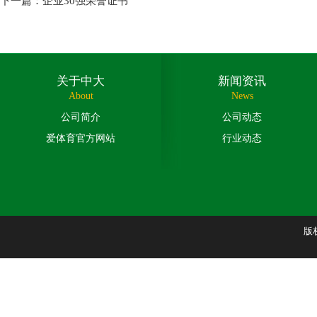
下一篇：
企业30强荣誉证书
关于中大
新闻资讯
About
News
公司简介
公司动态
爱体育官方网站
行业动态
版