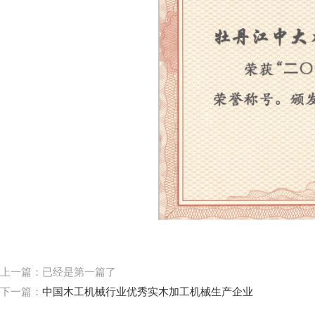
上一篇：已经是第一篇了
下一篇：
中国木工机械行业优秀实木加工机械生产企业