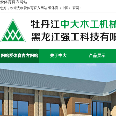
爱体育官方网站
您好，欢迎光临爱体育官方网站-爱体育（中国） 官网！
网站爱体育官方网站
关于中大
产品展示