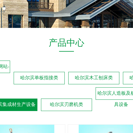
产品中心
网站-
）
哈尔滨单板指接类
哈尔滨木工刨床类
哈尔滨人造板及
滨集成材生产设备
哈尔滨刃磨机类
具设备