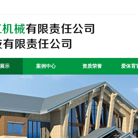
展示
案例中心
资质荣誉
爱体育