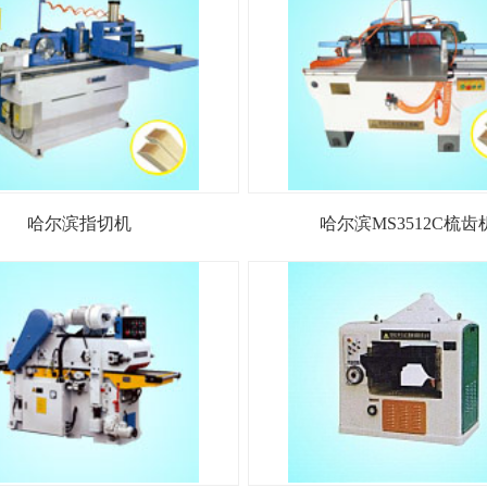
哈尔滨指切机
哈尔滨MS3512C梳齿