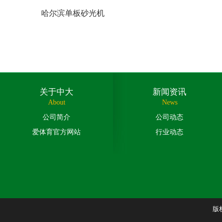
哈尔滨单板砂光机
关于中大
新闻资讯
About
News
公司简介
公司动态
爱体育官方网站
行业动态
版