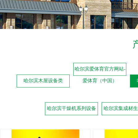
哈尔滨爱体育官方网站-
哈尔滨木屋设备类
爱体育（中国）
哈尔滨干燥机系列设备
哈尔滨集成材生