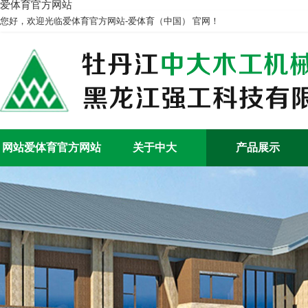
爱体育官方网站
您好，欢迎光临爱体育官方网站-爱体育（中国） 官网！
网站爱体育官方网站
关于中大
产品展示