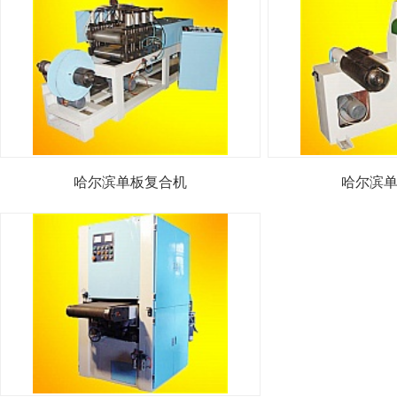
哈尔滨单板复合机
哈尔滨