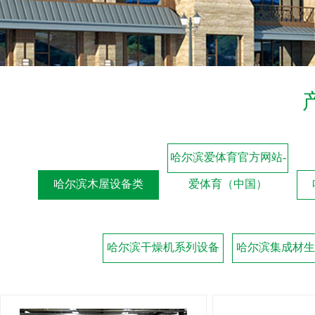
哈尔滨爱体育官方网站-
哈尔滨木屋设备类
爱体育（中国）
哈尔滨干燥机系列设备
哈尔滨集成材生